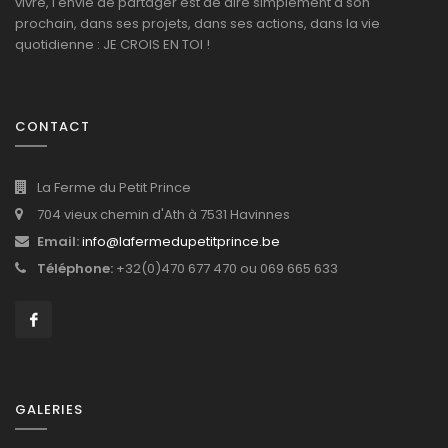
vivre, l'envie de partager est de dire simplement à son
prochain, dans ses projets, dans ses actions, dans la vie
quotidienne : JE CROIS EN TOI !
CONTACT
La Ferme du Petit Prince
704 vieux chemin d'Ath à 7531 Havinnes
Email:
info@lafermedupetitprince.be
Téléphone:
+32(0)470 677 470 ou 069 665 633
GALERIES